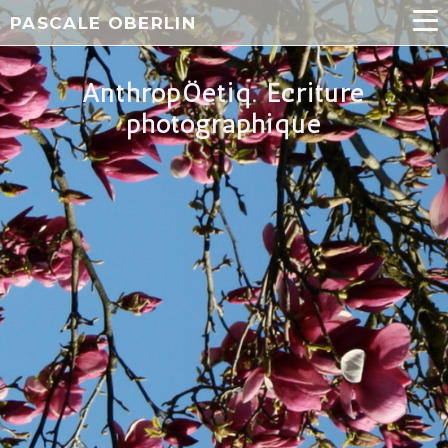
PASCALE OBERLIN
​​​​AnthropÖetiq. Écriture
photographique