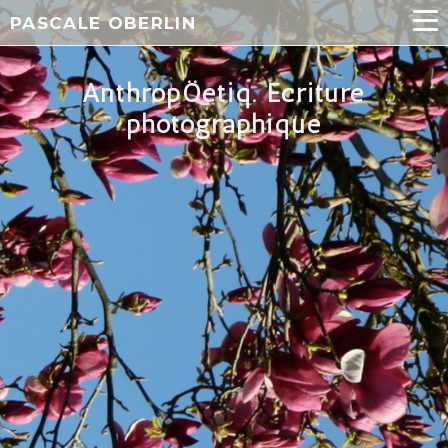
PASCALE OBERLIN
​​​​AnthropÖetiq. Écriture
photographique