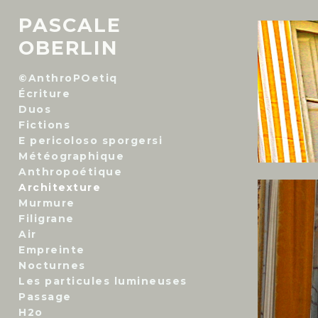
PASCALE
OBERLIN
©AnthroPOetiq
Écriture
Duos
Fictions
E pericoloso sporgersi
Météographique
Anthropoétique
Architexture
Murmure
Filigrane
Air
Empreinte
Nocturnes
Les particules lumineuses
Passage
H2o