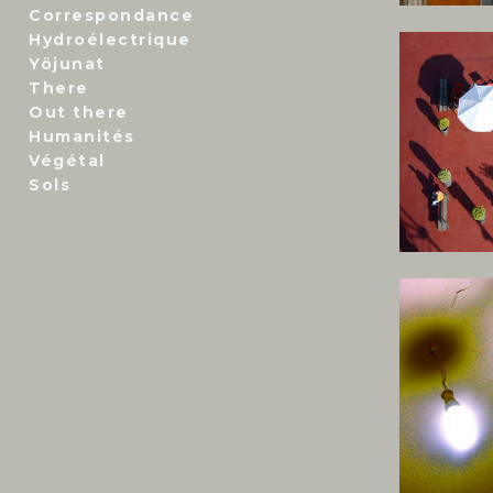
Correspondance
Hydroélectrique
Yöjunat
There
Out there
Humanités
Végétal
Sols