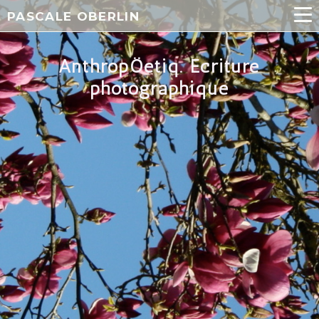
PASCALE OBERLIN
​​​​AnthropÖetiq. Écriture
photographique